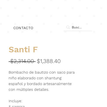
Iniciar sesión
CONTACTO
Santi F
Precio
Precio
 $2,314.00 
$1,388.40
de
Bombacho de bautizo con saco para
oferta
niño elaborado con
shantung
español
y bordado artesanalmente
con múltiples detalles.
Incluye:
* camisa