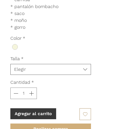
* pantalón bombacho
* saco
* moño
* gorro
Color
*
Talla
*
Elegir
Cantidad
*
Agregar al carrito
Realizar compra