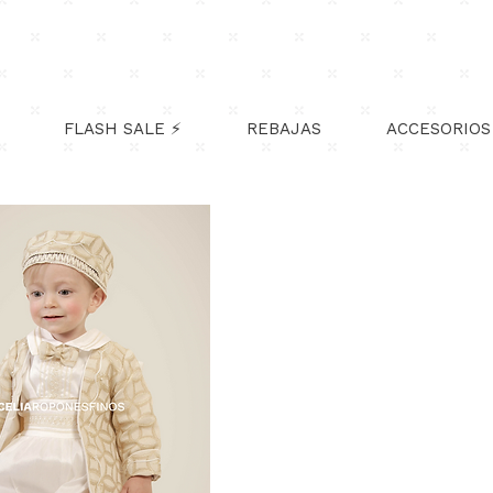
¡-10% OFF!
Somos 120k en TikTok.
Cupón: 120MILTIKTOK
FLASH SALE ⚡
REBAJAS
ACCESORIOS