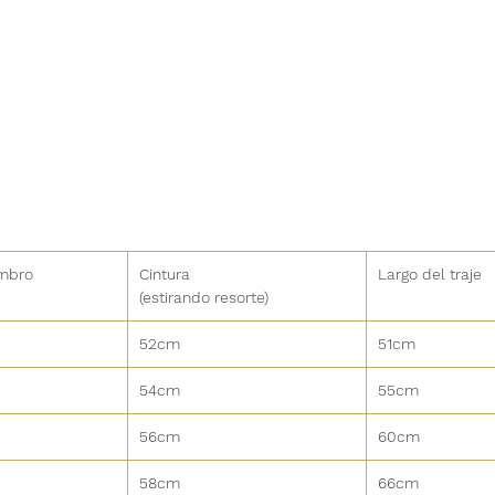
mbro
Cintura
Largo del traje
(estirando resorte)
52cm
51cm
54cm
55cm
56cm
60cm
58cm
66cm