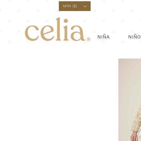
MXN ($)
NIÑA
NIÑO