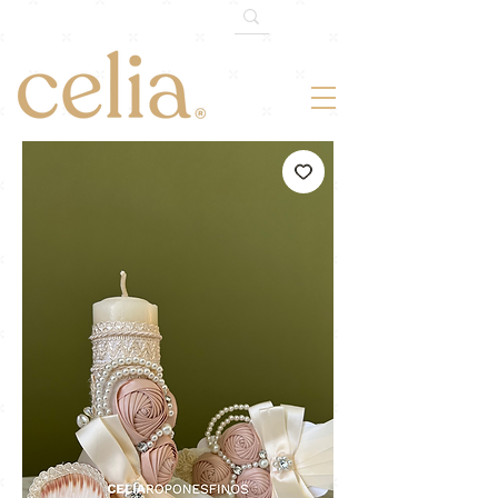
¡ENVÍO GRATIS TODO MÉXICO!
En
compras mayores de $1,500mxn.