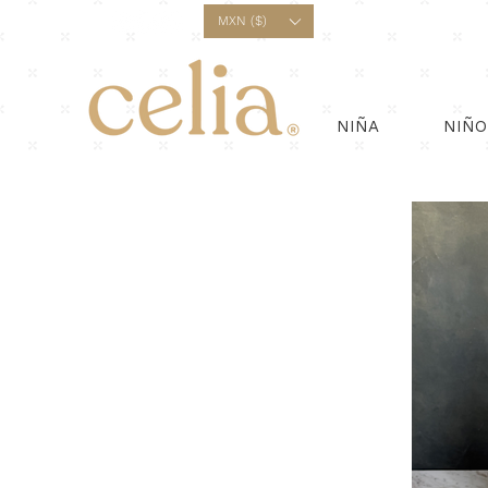
¡E
MXN ($)
NIÑA
NIÑO