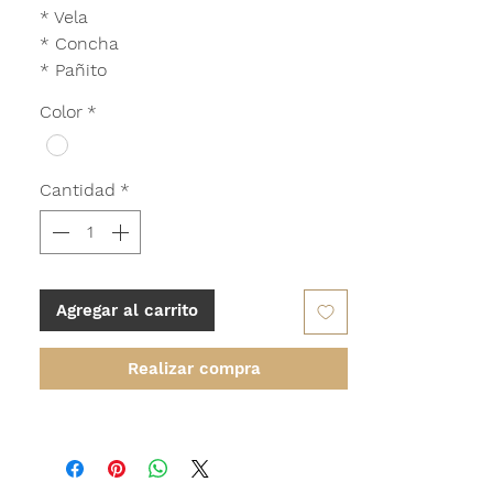
* Vela
* Concha
* Pañito
Color
*
Cantidad
*
Agregar al carrito
Realizar compra