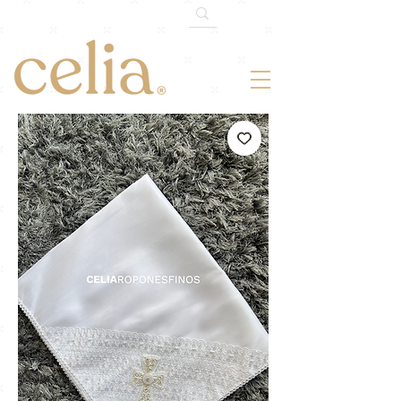
¡-10% OFF!
Somos 120k en TikTok.
Cupón: 120MILTIKTOK