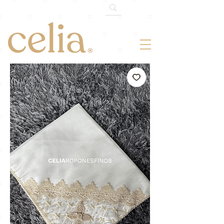
¡-10% OFF!
Somos 120k en TikTok.
Cupón: 120MILTIKTOK