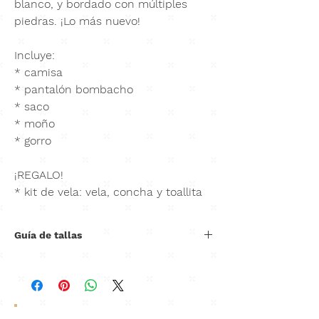
blanco, y bordado con múltiples
piedras.
¡Lo más nuevo!
Incluye:
* camisa
* pantalón bombacho
* saco
* moño
* gorro
¡REGALO!
* kit de vela: vela, concha y toallita
Guía de tallas
Hombro
Cintura
Largo
Largo
a
(estirando
del
pantalón
hombro
resorte)
traje