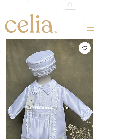
¡-10% OFF!
Somos 120k en TikTok.
Cupón: 120MILTIKTOK