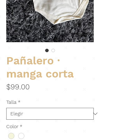
Pañalero ·
manga corta
Precio
$99.00
Talla
*
Color
*