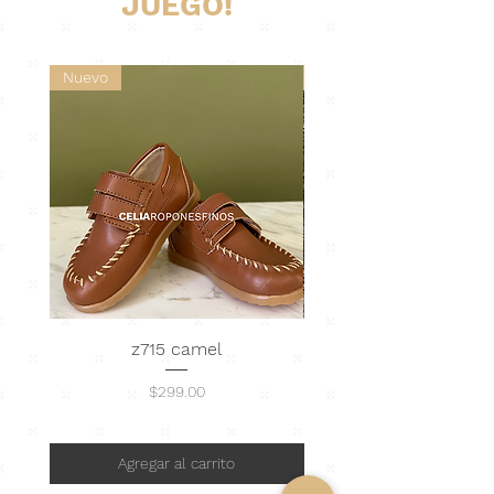
JUEGO!
Nuevo
Nuevo
z715 camel
Abrigo Tejido · nu
Precio
$299.00
Agregar al carrito