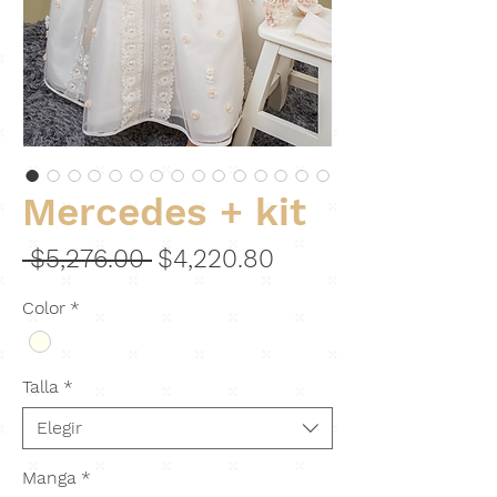
Mercedes + kit
Precio
Precio
 $5,276.00 
$4,220.80
de
Color
*
oferta
Talla
*
Elegir
Manga
*