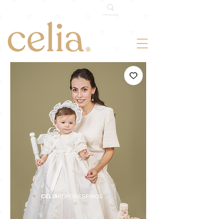
¡-10% OFF!
Somos 120k en TikTok.
Cupón: 120MILTIKTOK