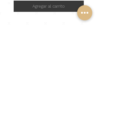
Agregar al carrito
Vida en amor.
NOSOTRO
S
Sobre Nosotros
Nuestras Clientas
Reseñas ✨