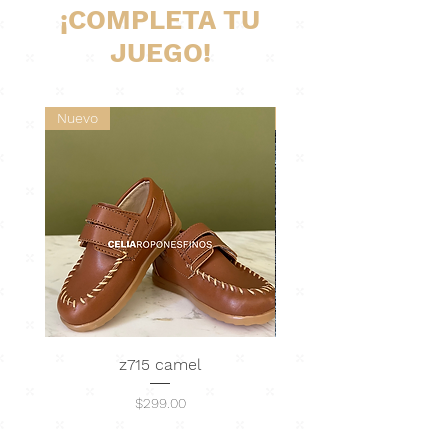
¡COMPLETA TU
JUEGO!
Nuevo
Nuevo
z715 camel
Abrigo Tejido · nu
Precio
$299.00