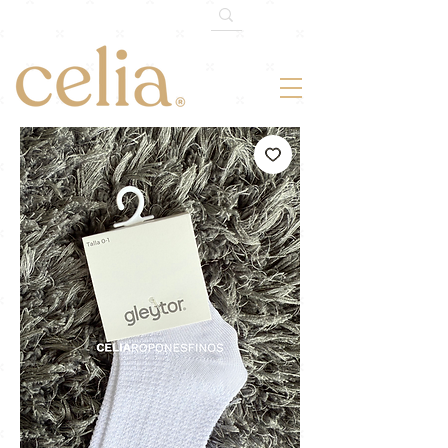
¡ENVÍO GRATIS TODO MÉXICO!
En
compras mayores de $1,500mxn.