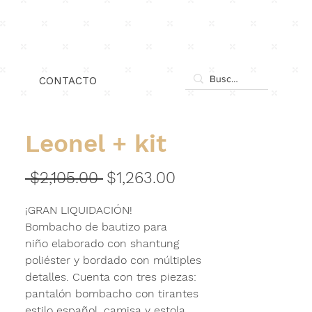
xn.
Iniciar sesión
CONTACTO
Leonel + kit
Precio
Precio
 $2,105.00 
$1,263.00
de
¡GRAN LIQUIDACIÓN!
oferta
Bombacho de bautizo para
niño elaborado con
shantung
poliéster
y bordado con múltiples
detalles. Cuenta con tres piezas:
pantalón bombacho con tirantes
estilo español, camisa y estola.