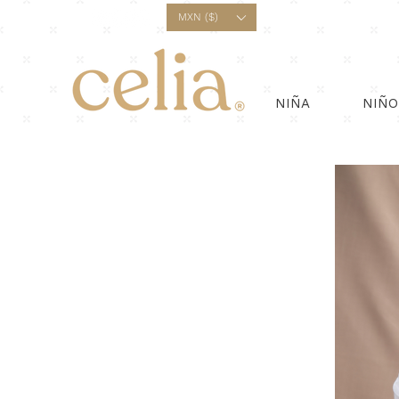
¡E
MXN ($)
NIÑA
NIÑO