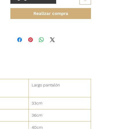
Realizar compra
Largo pantalón
33cm
36cm
40cm