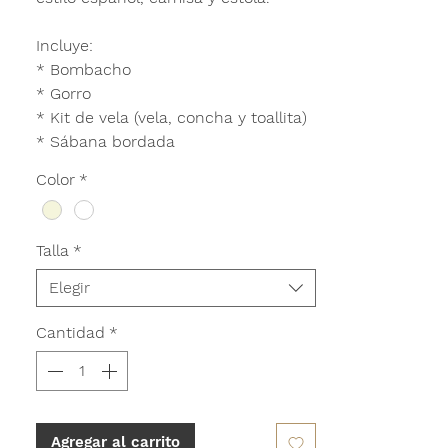
Incluye:
* Bombacho
* Gorro
* Kit de vela (vela, concha y toallita)
* Sábana bordada
Color
*
Talla
*
Elegir
Cantidad
*
Agregar al carrito