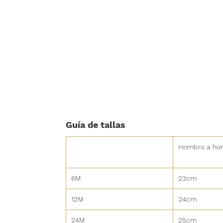
Guía de tallas
Hombro a ho
6M
23cm
12M
24cm
24M
25cm