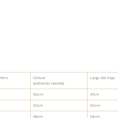
mbro
Cintura
Largo del traje
(estirando resorte)
50cm
47cm
52cm
50cm
56cm
54cm