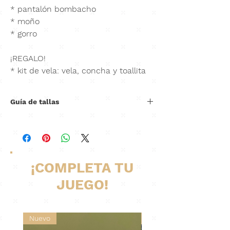
* pantalón bombacho
* moño
* gorro
¡REGALO!
* kit de vela: vela, concha y toallita
Guía de tallas
Hombro
Cintura
Largo
Largo
a
(estirando
del
pantalón
hombro
resorte)
traje
¡COMPLETA TU
6M
22cm
52cm
51cm
36cm
JUEGO!
12M
23cm
54cm
55cm
40cm
24M
24cm
56cm
60cm
42cm
Nuevo
Nuevo