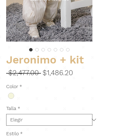
Jeronimo + kit
Precio
Precio
 $2,477.00 
$1,486.20
de
Color
*
oferta
Talla
*
Estilo
*