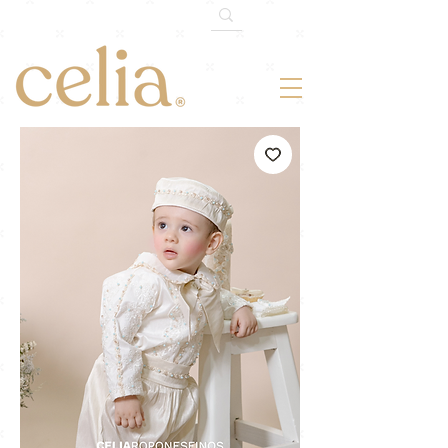
¡ENVÍO GRATIS TODO MÉXICO!
En
compras mayores de $1,500mxn.