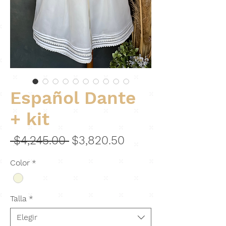
Español Dante
+ kit
Precio
Precio
 $4,245.00 
$3,820.50
de
Color
*
oferta
Talla
*
Elegir