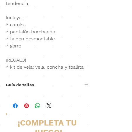
tendencia.
Incluye:
* camisa
* pantalón bombacho
* faldón desmontable
* gorro
¡REGALO!
* kit de vela: vela, concha y toallita
Guía de tallas
Hombro
Cintura (estirando
Largo
a
resorte)
total
hombro
¡COMPLETA TU
6M
22cm
52cm
95cm