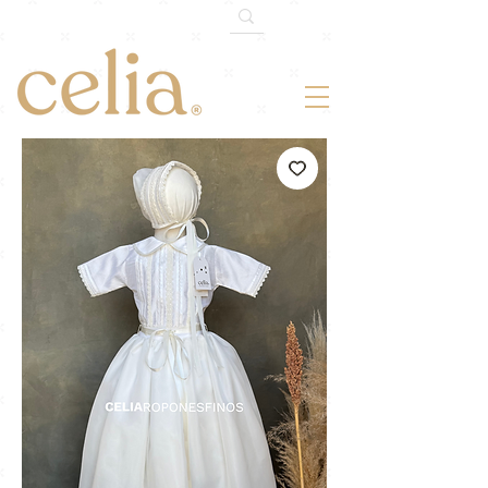
¡-10% OFF!
Somos 120k en TikTok.
Cupón: 120MILTIKTOK