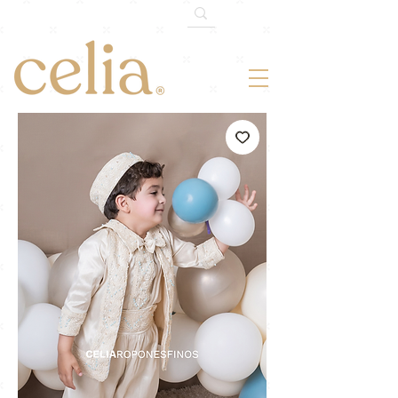
¡ENVÍO GRATIS TODO MÉXICO!
En
compras mayores de $1,500mxn.