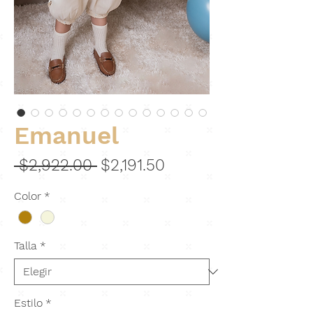
Emanuel
Precio
Precio
 $2,922.00 
$2,191.50
de
Color
*
oferta
Talla
*
Estilo
*