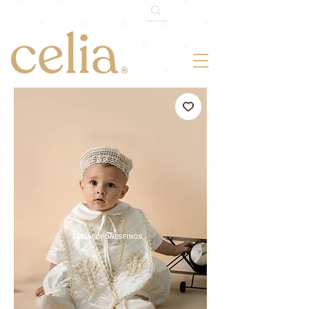
¡ENVÍO GRATIS TODO MÉXICO!
En
compras mayores de $1,500mxn.