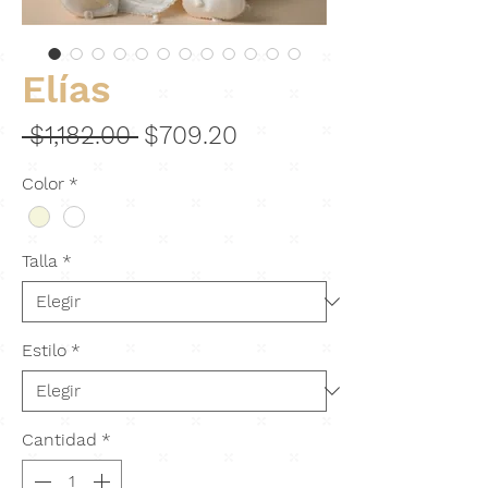
Elías
Precio
Precio
 $1,182.00 
$709.20
de
Color
*
oferta
Talla
*
Estilo
*
Cantidad
*