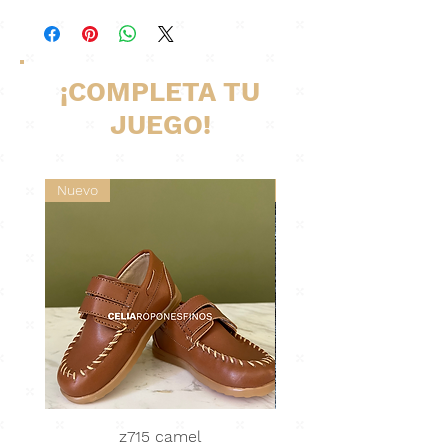
¡COMPLETA TU
JUEGO!
Nuevo
Nuevo
z715 camel
Abrigo Tejido · nu