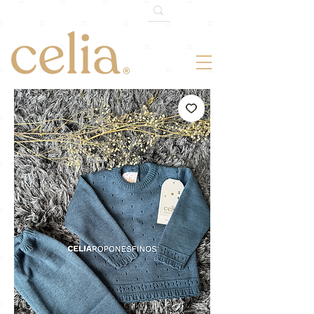
¡-10% OFF!
Somos 120k en TikTok.
Cupón: 120MILTIKTOK