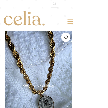
¡-10% OFF!
Somos 120k en TikTok.
Cupón: 120MILTIKTOK