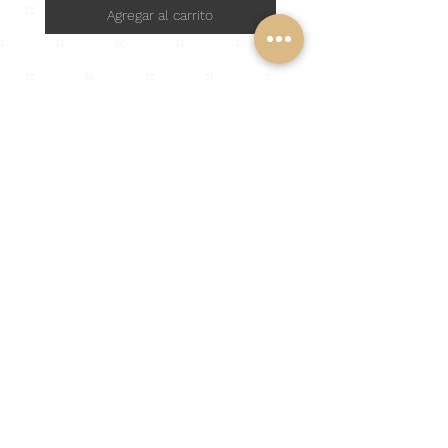
Agregar al carrito
Vida en amor.
NOSOTRO
S
Sobre Nosotros
Nuestras Clientas
Reseñas ✨