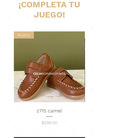
¡COMPLETA TU
JUEGO!
Nuevo
Nuevo
z715 camel
Abrigo Tejido · nu
Precio
$299.00