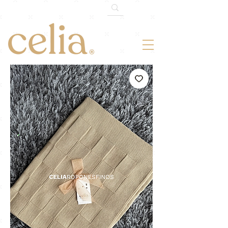
¡ENVÍO GRATIS TODO MÉXICO!
En
compras mayores de $1,500mxn.