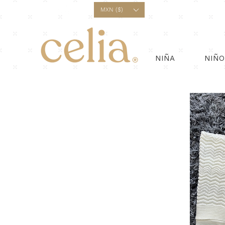
¡E
MXN ($)
NIÑA
NIÑO