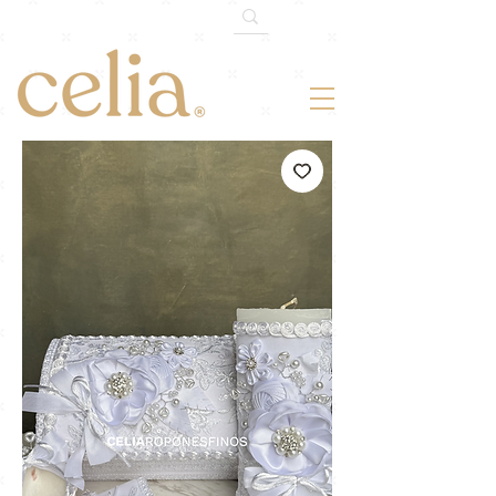
¡-10% OFF!
Somos 120k en TikTok.
Cupón: 120MILTIKTOK