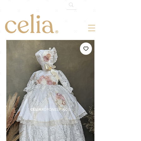
¡-10% OFF!
Somos 120k en TikTok.
Cupón: 120MILTIKTOK