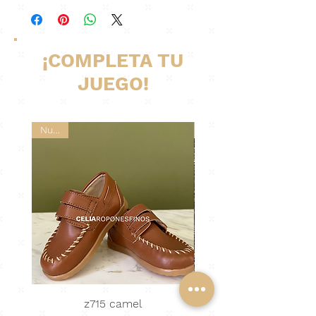
¡COMPLETA TU
JUEGO!
Nuevo
Nuevo
z715 camel
Abrigo Tejido · nu