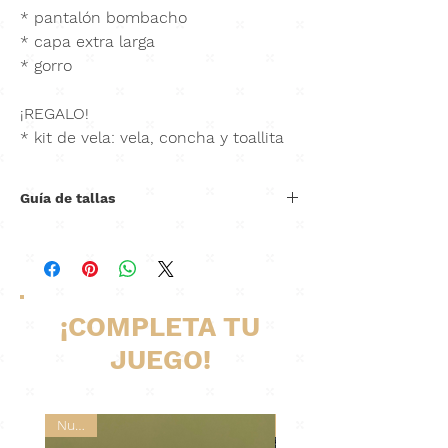
* pantalón bombacho
* capa extra larga
* gorro
¡REGALO!
* kit de vela: vela, concha y toallita
Guía de tallas
Hombro
Cintura
Largo
Largo
a
(estirando
total
pantalón
hombro
resorte)
¡COMPLETA TU
6M
23cm
50cm
53cm
33cm
JUEGO!
12M
24cm
54cm
57cm
34cm
24M
25cm
56cm
64cm
38cm
Nuevo
Nuevo