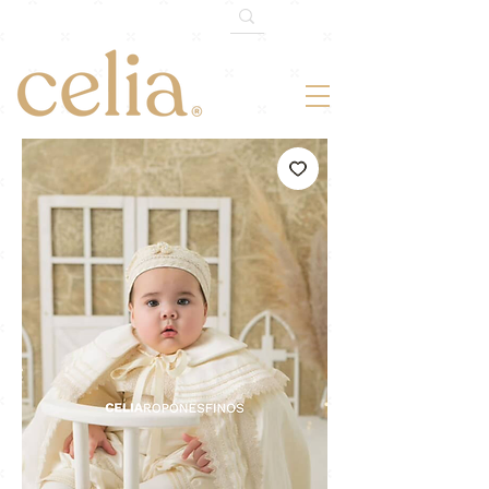
¡ENVÍO GRATIS TODO MÉXICO!
En
compras mayores de $1,500mxn.